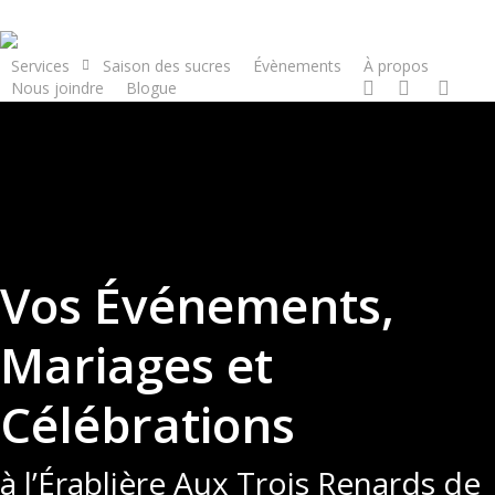
Skip
to
Services
Saison des sucres
Évènements
À propos
main
facebook
youtube
instagram
Nous joindre
Blogue
Réservez
content
Vos Événements,
Mariages et
Célébrations
à l’Érablière Aux Trois Renards de