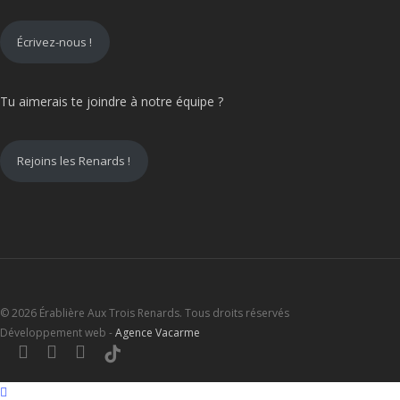
Écrivez-nous !
Tu aimerais te joindre à notre équipe ?
Rejoins les Renards !
© 2026 Érablière Aux Trois Renards. Tous droits réservés
Développement web -
Agence Vacarme
facebook
youtube
instagram
tiktok