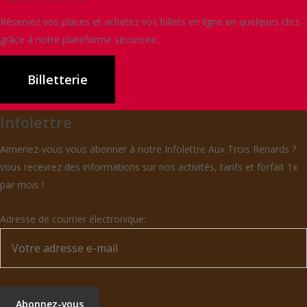
Réservez
vos
places
et
achetez
vos
billets
en
ligne
en
quelques
clics
grâce
à
notre
plateforme
sécurisée.
Billetterie
Infolettre
Aimeriez-vous vous abonner à notre Infolettre Aux Trois Renards ?
vous recevrez des informations sur nos activités, tarifs et forfait 1x
par mois !
Adresse de courrier électronique: